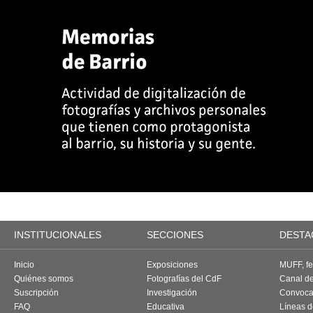
INSTITUCIONALES
SECCIONES
DESTA
Inicio
Exposiciones
MUFF, fes
Quiénes somos
Fotografías del CdF
Canal d
Suscripción
Investigación
Convoca
FAQ
Educativa
Líneas d