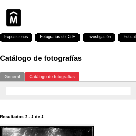
Exposiciones
Fotografías del CdF
Investigación
Educat
Catálogo de fotografías
General
Catálogo de fotografías
Resultados
1
-
1
de
1