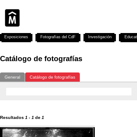
Exposiciones
Fotografías del CdF
Investigación
Educat
Catálogo de fotografías
General
Catálogo de fotografías
Resultados
1
-
1
de
1