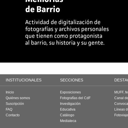
INSTITUCIONALES
SECCIONES
DESTA
Inicio
Exposiciones
MUFF, fes
Quiénes somos
Fotografías del CdF
Canal d
Suscripción
Investigación
Convoca
FAQ
Educativa
Líneas d
Contacto
Catálogo
Fotoviaj
Mediateca