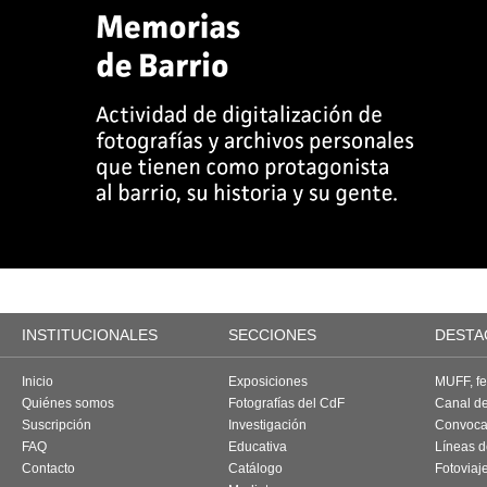
INSTITUCIONALES
SECCIONES
DESTA
Inicio
Exposiciones
MUFF, fes
Quiénes somos
Fotografías del CdF
Canal d
Suscripción
Investigación
Convoca
FAQ
Educativa
Líneas d
Contacto
Catálogo
Fotoviaj