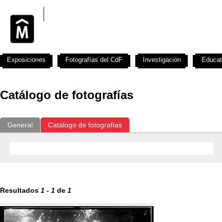
Exposiciones
Fotografías del CdF
Investigación
Educat
Catálogo de fotografías
General
Catálogo de fotografías
Resultados
1
-
1
de
1