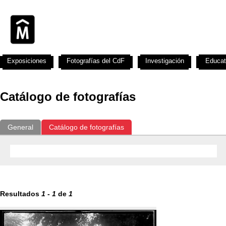
Exposiciones
Fotografías del CdF
Investigación
Educat
Catálogo de fotografías
General
Catálogo de fotografías
Resultados
1
-
1
de
1