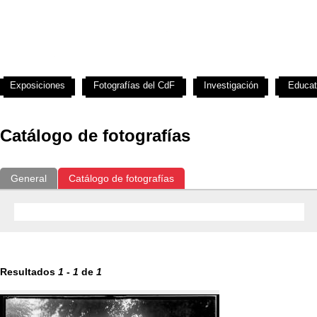
Exposiciones
Fotografías del CdF
Investigación
Educat
Catálogo de fotografías
General
Catálogo de fotografías
Resultados
1
-
1
de
1