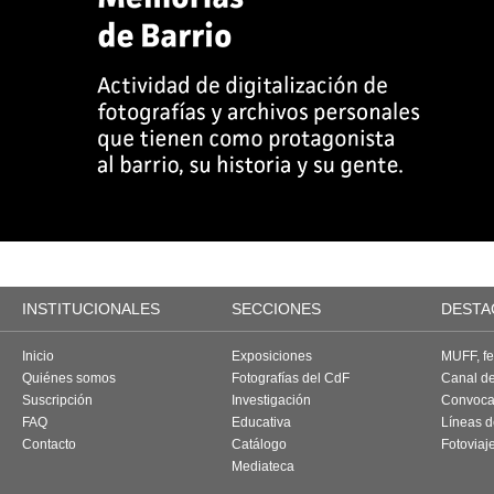
INSTITUCIONALES
SECCIONES
DESTA
Inicio
Exposiciones
MUFF, fes
Quiénes somos
Fotografías del CdF
Canal d
Suscripción
Investigación
Convoca
FAQ
Educativa
Líneas d
Contacto
Catálogo
Fotoviaj
Mediateca