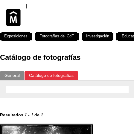
Exposiciones
Fotografías del CdF
Investigación
Educat
Catálogo de fotografías
General
Catálogo de fotografías
Resultados
1
-
1
de
1