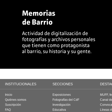
INSTITUCIONALES
SECCIONES
DESTA
Inicio
Exposiciones
MUFF, fes
Quiénes somos
Fotografías del CdF
Canal d
Suscripción
Investigación
Convoca
FAQ
Educativa
Líneas d