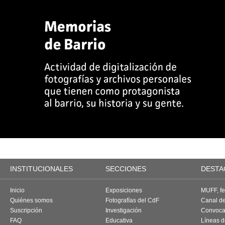
INSTITUCIONALES
SECCIONES
DESTA
Inicio
Exposiciones
MUFF, fes
Quiénes somos
Fotografías del CdF
Canal d
Suscripción
Investigación
Convoca
FAQ
Educativa
Líneas d