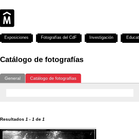
Exposiciones
Fotografías del CdF
Investigación
Educat
Catálogo de fotografías
General
Catálogo de fotografías
Resultados
1
-
1
de
1