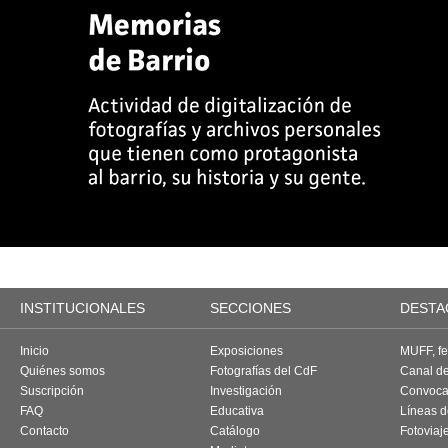
INSTITUCIONALES
SECCIONES
DESTA
Inicio
Exposiciones
MUFF, fes
Quiénes somos
Fotografías del CdF
Canal d
Suscripción
Investigación
Convoca
FAQ
Educativa
Líneas d
Contacto
Catálogo
Fotoviaj