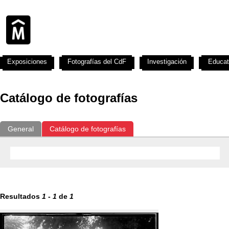
Exposiciones
Fotografías del CdF
Investigación
Educat
Catálogo de fotografías
General
Catálogo de fotografías
Resultados
1
-
1
de
1