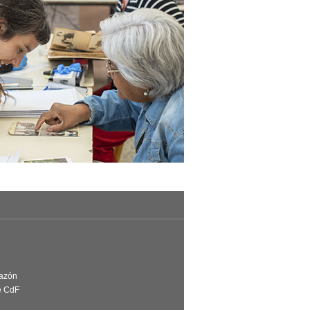
Razón
e CdF