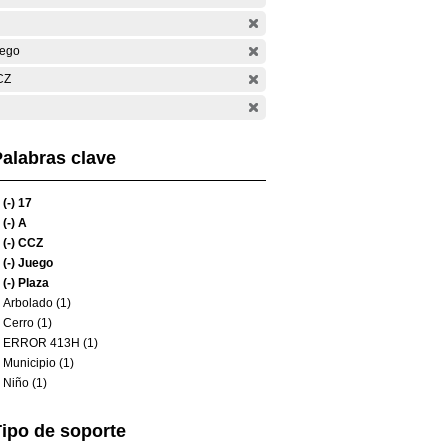
ego
CZ
alabras clave
(-)
17
(-)
A
(-)
CCZ
(-)
Juego
(-)
Plaza
Arbolado (1)
Cerro (1)
ERROR 413H (1)
Municipio (1)
Niño (1)
ipo de soporte