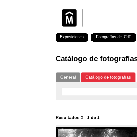
Exposiciones
Fotografías del CdF
Catálogo de fotografía
General
Catálogo de fotografías
Resultados
1
-
1
de
1