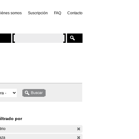
iénes somos
Suscripción
FAQ
Contacto
iltrado por
drio
aza