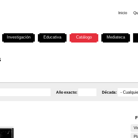
Inicio
Qu
Investigación
Educativa
Catálogo
Mediateca
s
Año exacto:
Década:
F
Vi
Pl