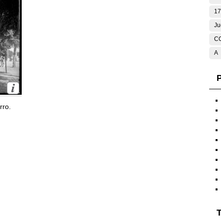
17
Ju
C
A
P
rro.
T