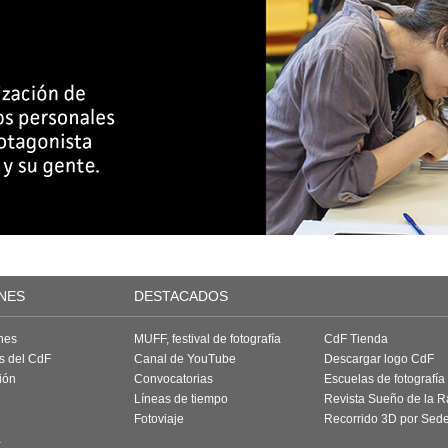
NES
DESTACADOS
nes
MUFF, festival de fotografía
CdF Tienda
as del CdF
Canal de YouTube
Descargar logo CdF
ión
Convocatorias
Escuelas de fotografía
Líneas de tiempo
Revista Sueño de la 
Fotoviaje
Recorrido 3D por Sed
a