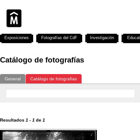
Exposiciones
Fotografías del CdF
Investigación
Educat
Catálogo de fotografías
General
Catálogo de fotografías
Resultados
1
-
1
de
1