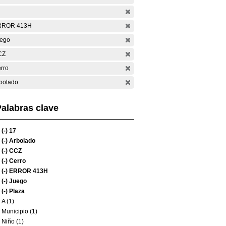
RROR 413H
ego
CZ
rro
bolado
alabras clave
(-)
17
(-)
Arbolado
(-)
CCZ
(-)
Cerro
(-)
ERROR 413H
(-)
Juego
(-)
Plaza
A (1)
Municipio (1)
Niño (1)