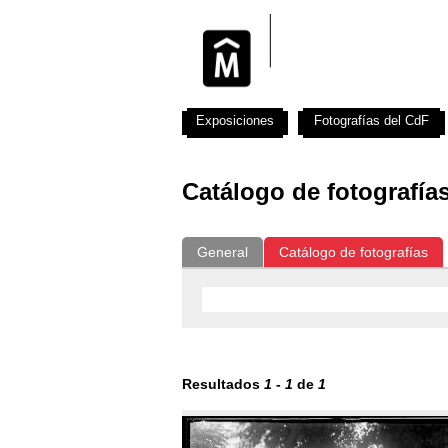
Exposiciones
Fotografías del CdF
Catálogo de fotografía
General
Catálogo de fotografías
Resultados
1
-
1
de
1