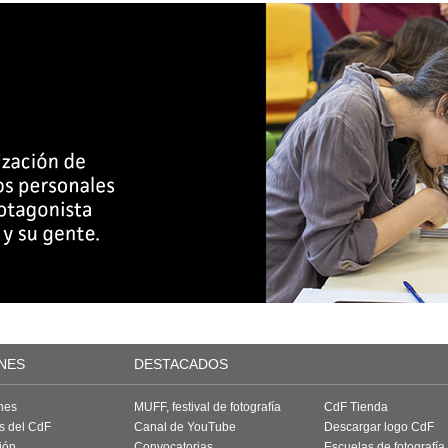
NES
DESTACADOS
nes
MUFF, festival de fotografía
CdF Tienda
as del CdF
Canal de YouTube
Descargar logo CdF
ión
Convocatorias
Escuelas de fotografía