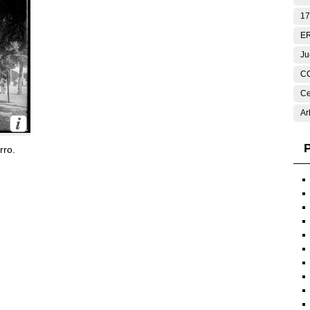
17
E
Ju
C
Ce
Ar
P
rro.