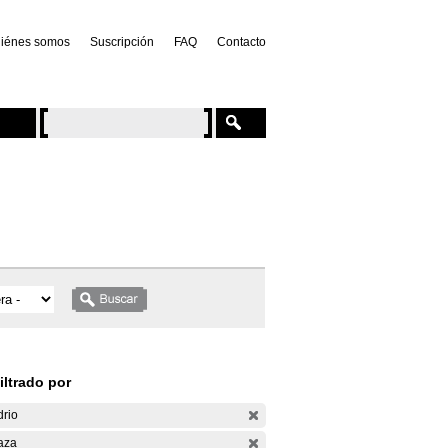
iénes somos
Suscripción
FAQ
Contacto
iltrado por
drio
aza