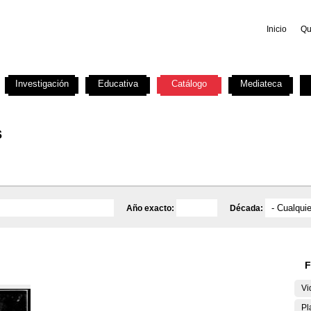
Inicio
Qu
Investigación
Educativa
Catálogo
Mediateca
s
Año exacto:
Década:
F
Vi
Pl