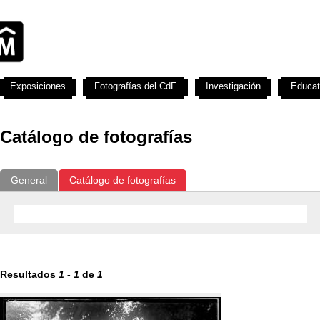
Exposiciones
Fotografías del CdF
Investigación
Educat
Catálogo de fotografías
General
Catálogo de fotografías
Resultados
1
-
1
de
1