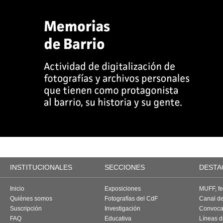
INSTITUCIONALES
SECCIONES
DESTA
Inicio
Exposiciones
MUFF, fes
Quiénes somos
Fotografías del CdF
Canal d
Suscripción
Investigación
Convoca
FAQ
Educativa
Líneas d