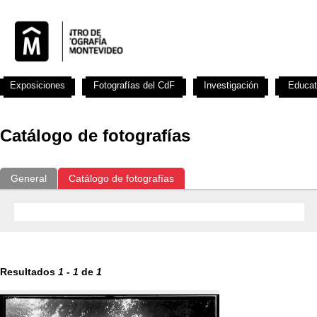
Exposiciones
Fotografías del CdF
Investigación
Educat
Catálogo de fotografías
General
Catálogo de fotografías
Resultados
1
-
1
de
1