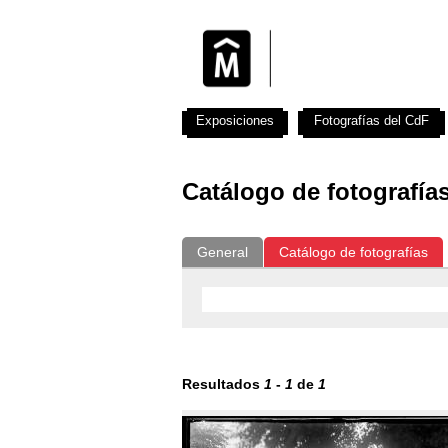
Exposiciones
Fotografías del CdF
Catálogo de fotografía
General
Catálogo de fotografías
Resultados
1
-
1
de
1