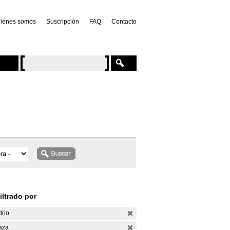
iénes somos
Suscripción
FAQ
Contacto
iltrado por
drio
aza