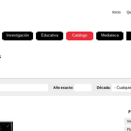
Inicio
Qu
Investigación
Educativa
Catálogo
Mediateca
s
Año exacto:
Década:
F
Vi
Pl