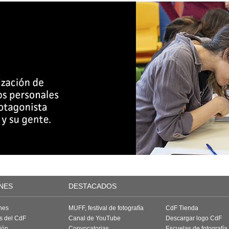
NES
DESTACADOS
nes
MUFF, festival de fotografía
CdF Tienda
as del CdF
Canal de YouTube
Descargar logo CdF
ión
Convocatorias
Escuelas de fotografía