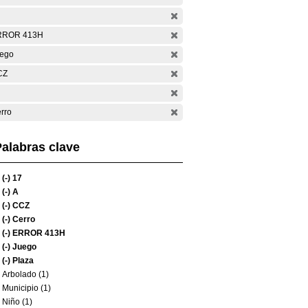
RROR 413H
ego
CZ
rro
alabras clave
(-)
17
(-)
A
(-)
CCZ
(-)
Cerro
(-)
ERROR 413H
(-)
Juego
(-)
Plaza
Arbolado (1)
Municipio (1)
Niño (1)