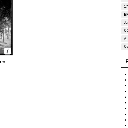
17
E
Ju
C
A
Ce
P
rro.