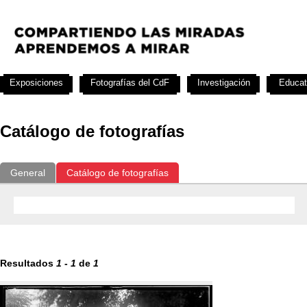
Exposiciones
Fotografías del CdF
Investigación
Educat
Catálogo de fotografías
General
Catálogo de fotografías
Resultados
1
-
1
de
1