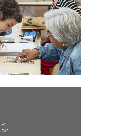
Razón
e CdF