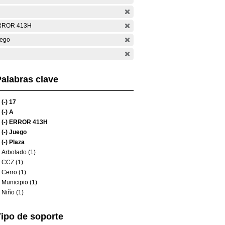
RROR 413H
ego
alabras clave
(-)
17
(-)
A
(-)
ERROR 413H
(-)
Juego
(-)
Plaza
Arbolado (1)
CCZ (1)
Cerro (1)
Municipio (1)
Niño (1)
ipo de soporte