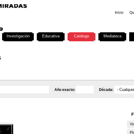
Inicio
Qu
Investigación
Educativa
Catálogo
Mediateca
s
Año exacto:
Década:
F
Vi
Pl