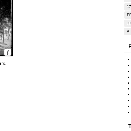
17
E
Ju
A
P
rro.
T