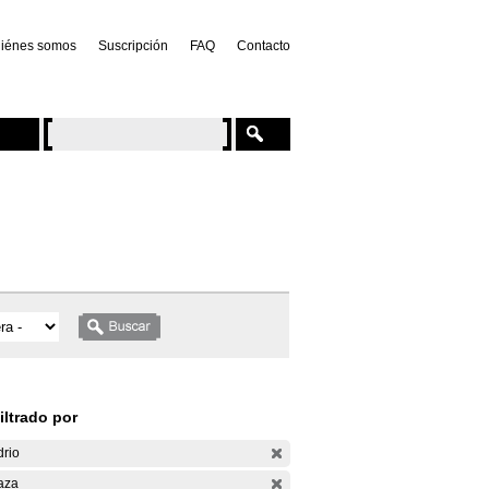
iénes somos
Suscripción
FAQ
Contacto
iltrado por
drio
aza