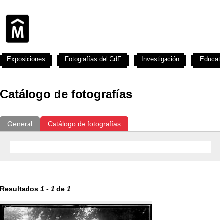
Exposiciones
Fotografías del CdF
Investigación
Educat
Catálogo de fotografías
General
Catálogo de fotografías
Resultados
1
-
1
de
1