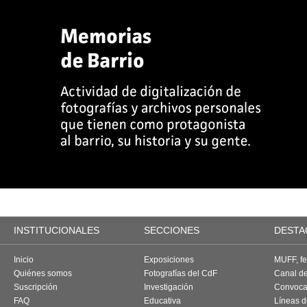
INSTITUCIONALES
SECCIONES
DESTA
Inicio
Exposiciones
MUFF, fes
Quiénes somos
Fotografías del CdF
Canal d
Suscripción
Investigación
Convoca
FAQ
Educativa
Líneas d