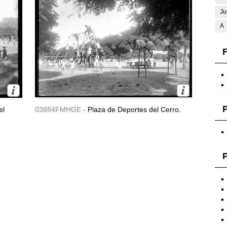
Ju
A
F
el
03884FMHGE -
Plaza de Deportes del Cerro.
P