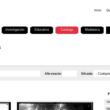
Inicio
Qu
Investigación
Educativa
Catálogo
Mediateca
s
Año exacto:
Década:
F
Vi
Ni