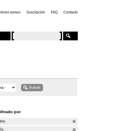
iénes somos
Suscripción
FAQ
Contacto
iltrado por
drio
ño