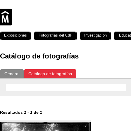
Exposiciones
Fotografías del CdF
Investigación
Educat
Catálogo de fotografías
General
Catálogo de fotografías
Resultados
1
-
1
de
1