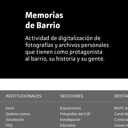
INSTITUCIONALES
SECCIONES
DESTA
Inicio
Exposiciones
MUFF, fes
Quiénes somos
Fotografías del CdF
Canal d
Suscripción
Investigación
Convoca
FAQ
Educativa
Líneas d