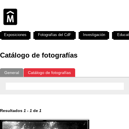
Exposiciones
Fotografías del CdF
Investigación
Educat
Catálogo de fotografías
General
Catálogo de fotografías
Resultados
1
-
1
de
1