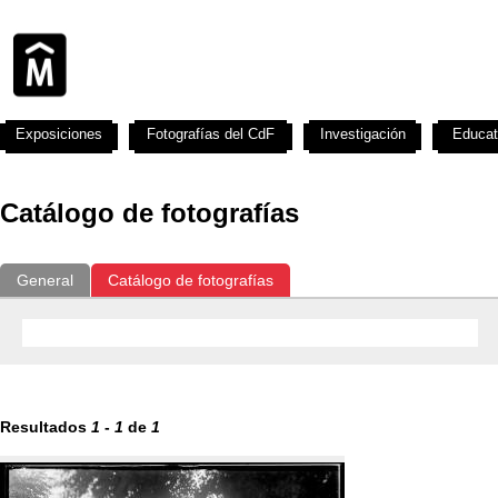
Exposiciones
Fotografías del CdF
Investigación
Educat
Catálogo de fotografías
General
Catálogo de fotografías
Resultados
1
-
1
de
1