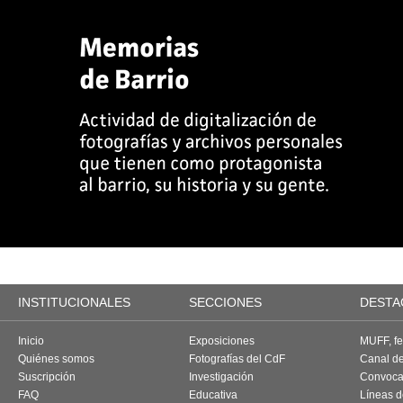
INSTITUCIONALES
SECCIONES
DESTA
Inicio
Exposiciones
MUFF, fes
Quiénes somos
Fotografías del CdF
Canal d
Suscripción
Investigación
Convoca
FAQ
Educativa
Líneas d