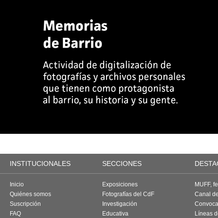
INSTITUCIONALES
SECCIONES
DESTA
Inicio
Exposiciones
MUFF, fes
Quiénes somos
Fotografías del CdF
Canal d
Suscripción
Investigación
Convoca
FAQ
Educativa
Líneas d