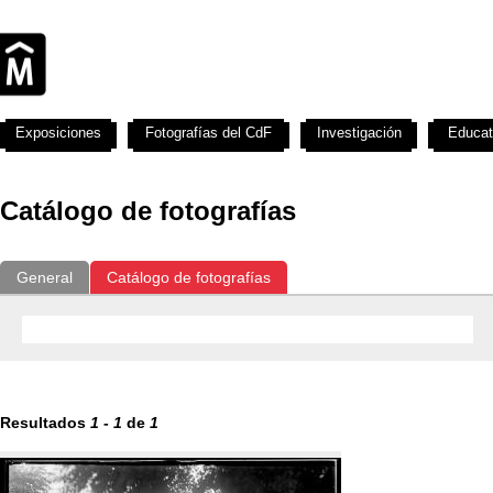
Exposiciones
Fotografías del CdF
Investigación
Educat
Catálogo de fotografías
General
Catálogo de fotografías
Resultados
1
-
1
de
1