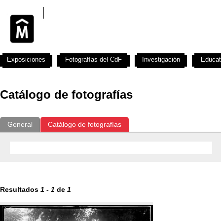
Exposiciones
Fotografías del CdF
Investigación
Educat
Catálogo de fotografías
General
Catálogo de fotografías
Resultados
1
-
1
de
1