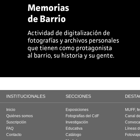
INSTITUCIONALES
SECCIONES
DESTA
Inicio
Exposiciones
MUFF, fes
Quiénes somos
Fotografías del CdF
Canal d
Suscripción
Investigación
Convoca
FAQ
Educativa
Líneas d
Contacto
Catálogo
Fotoviaj