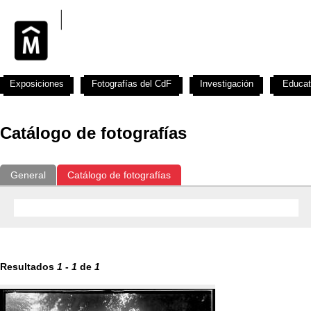
Exposiciones
Fotografías del CdF
Investigación
Educat
Catálogo de fotografías
General
Catálogo de fotografías
Resultados
1
-
1
de
1