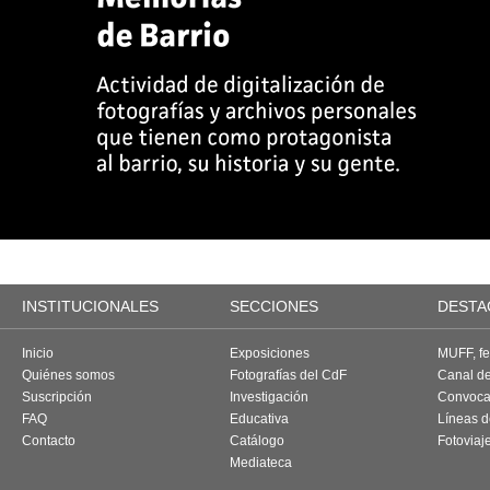
INSTITUCIONALES
SECCIONES
DESTA
Inicio
Exposiciones
MUFF, fes
Quiénes somos
Fotografías del CdF
Canal d
Suscripción
Investigación
Convoca
FAQ
Educativa
Líneas d
Contacto
Catálogo
Fotoviaj
Mediateca