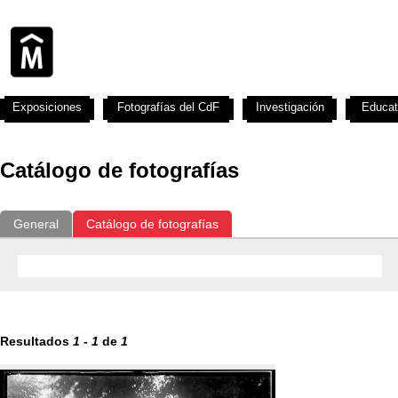
Exposiciones
Fotografías del CdF
Investigación
Educat
Catálogo de fotografías
General
Catálogo de fotografías
Resultados
1
-
1
de
1