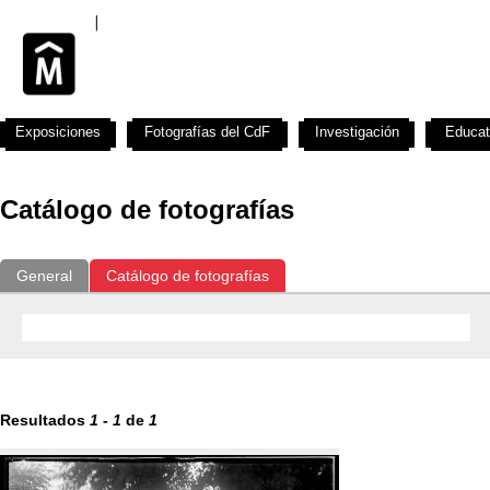
Exposiciones
Fotografías del CdF
Investigación
Educat
Catálogo de fotografías
General
Catálogo de fotografías
Resultados
1
-
1
de
1