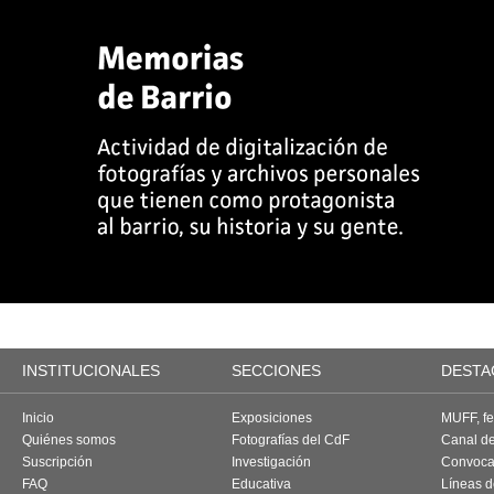
INSTITUCIONALES
SECCIONES
DESTA
Inicio
Exposiciones
MUFF, fes
Quiénes somos
Fotografías del CdF
Canal d
Suscripción
Investigación
Convoca
FAQ
Educativa
Líneas d