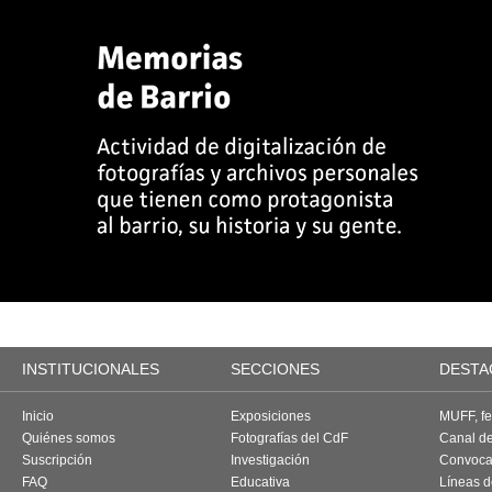
INSTITUCIONALES
SECCIONES
DESTA
Inicio
Exposiciones
MUFF, fes
Quiénes somos
Fotografías del CdF
Canal d
Suscripción
Investigación
Convoca
FAQ
Educativa
Líneas d