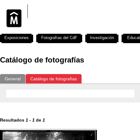
Exposiciones
Fotografías del CdF
Investigación
Educat
Catálogo de fotografías
General
Catálogo de fotografías
Resultados
1
-
1
de
1