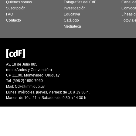
Quiénes somos
Fotografías del CdF
Canal d
Suscripción
Investigación
Convoca
FAQ
Educativa
Líneas d
Contacto
Catálogo
Fotoviaj
Mediateca
Av. 18 de Julio 885
(entre Andes y Convención)
CP 11100. Montevideo. Uruguay
Tel: [598 2] 1950 7960
Mail:
CdF@imm.gub.uy
Lunes, miércoles, jueves, viernes: de 10 a 19.30 h.
Martes: de 10 a 21 h. Sábados de 9.30 a 14.30 h.