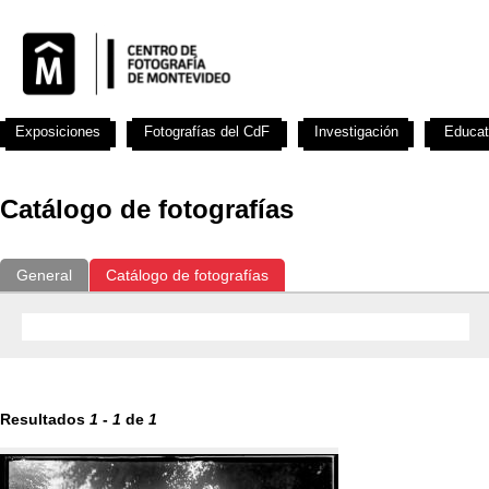
Exposiciones
Fotografías del CdF
Investigación
Educat
Catálogo de fotografías
General
Catálogo de fotografías
Resultados
1
-
1
de
1