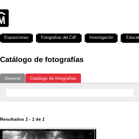
Exposiciones
Fotografías del CdF
Investigación
Educat
Catálogo de fotografías
General
Catálogo de fotografías
Resultados
1
-
1
de
1