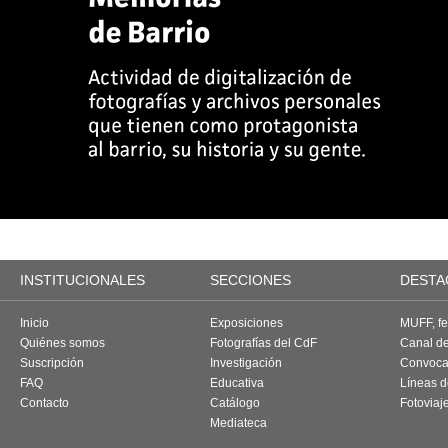
INSTITUCIONALES
SECCIONES
DESTA
Inicio
Exposiciones
MUFF, fes
Quiénes somos
Fotografías del CdF
Canal d
Suscripción
Investigación
Convoca
FAQ
Educativa
Líneas d
Contacto
Catálogo
Fotoviaj
Mediateca