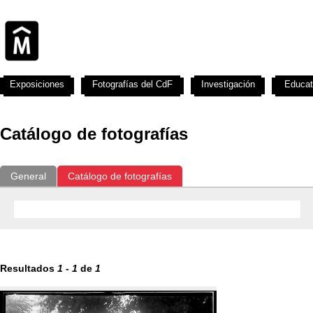
Exposiciones
Fotografías del CdF
Investigación
Educat
Catálogo de fotografías
General
Catálogo de fotografías
Resultados
1
-
1
de
1