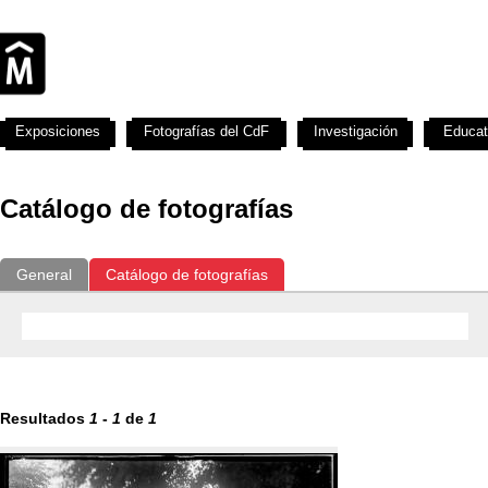
Exposiciones
Fotografías del CdF
Investigación
Educat
Catálogo de fotografías
General
Catálogo de fotografías
Resultados
1
-
1
de
1