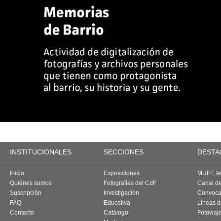
INSTITUCIONALES
SECCIONES
DESTA
Inicio
Exposiciones
MUFF, fes
Quiénes somos
Fotografías del CdF
Canal d
Suscripción
Investigación
Convoca
FAQ
Educativa
Líneas d
Contacto
Catálogo
Fotoviaj