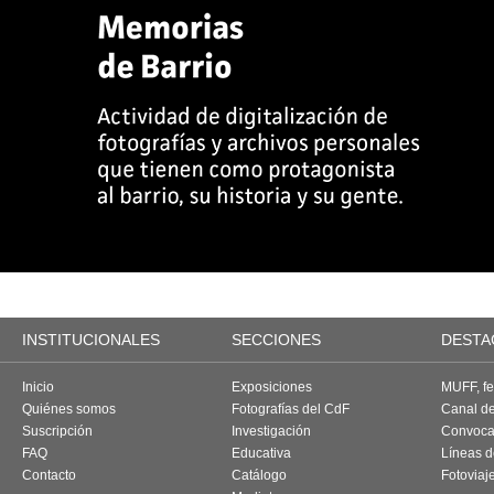
INSTITUCIONALES
SECCIONES
DESTA
Inicio
Exposiciones
MUFF, fes
Quiénes somos
Fotografías del CdF
Canal d
Suscripción
Investigación
Convoca
FAQ
Educativa
Líneas d
Contacto
Catálogo
Fotoviaj