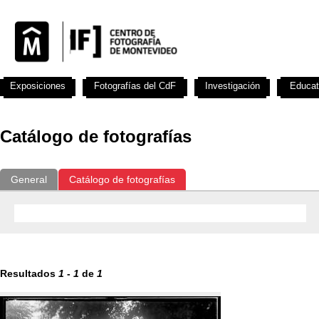
Exposiciones
Fotografías del CdF
Investigación
Educat
Catálogo de fotografías
General
Catálogo de fotografías
Resultados
1
-
1
de
1