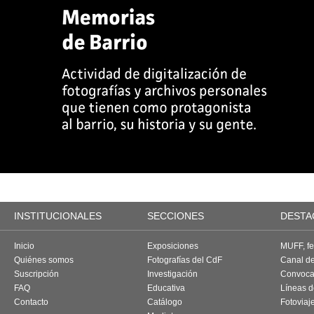
INSTITUCIONALES
SECCIONES
DESTA
Inicio
Exposiciones
MUFF, fes
Quiénes somos
Fotografías del CdF
Canal d
Suscripción
Investigación
Convoca
FAQ
Educativa
Líneas d
Contacto
Catálogo
Fotoviaj