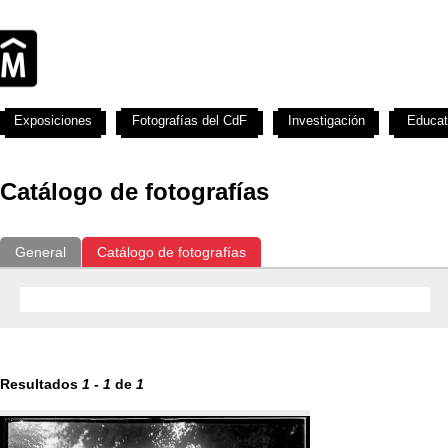
Exposiciones
Fotografías del CdF
Investigación
Educat
Catálogo de fotografías
General
Catálogo de fotografías
Resultados
1
-
1
de
1