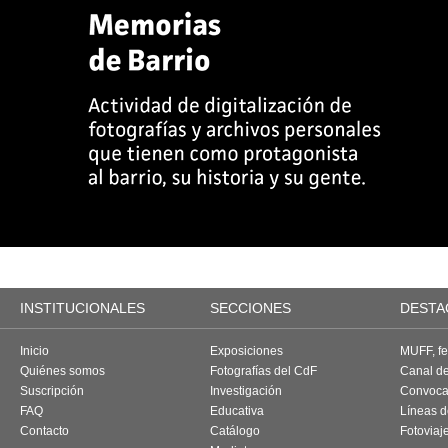
INSTITUCIONALES
SECCIONES
DESTA
Inicio
Exposiciones
MUFF, fes
Quiénes somos
Fotografías del CdF
Canal d
Suscripción
Investigación
Convoca
FAQ
Educativa
Líneas d
Contacto
Catálogo
Fotoviaj