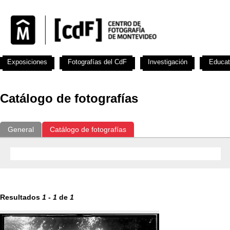
Exposiciones
Fotografías del CdF
Investigación
Educat
Catálogo de fotografías
General
Catálogo de fotografías
Resultados
1
-
1
de
1