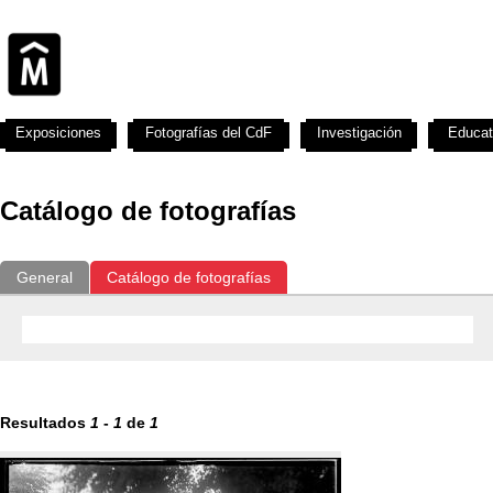
Exposiciones
Fotografías del CdF
Investigación
Educat
Catálogo de fotografías
General
Catálogo de fotografías
Resultados
1
-
1
de
1