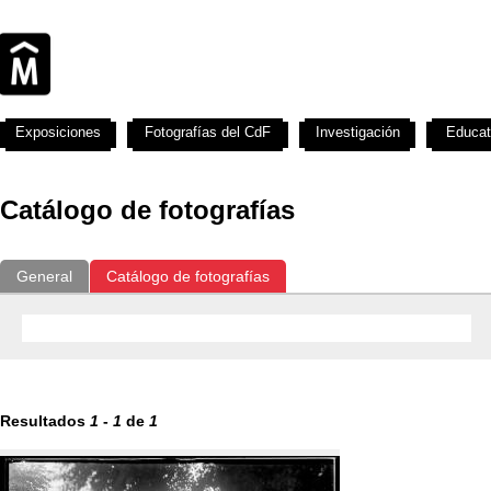
Exposiciones
Fotografías del CdF
Investigación
Educat
Catálogo de fotografías
General
Catálogo de fotografías
Resultados
1
-
1
de
1