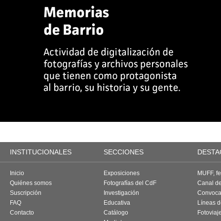
INSTITUCIONALES
SECCIONES
DESTA
Inicio
Exposiciones
MUFF, fes
Quiénes somos
Fotografías del CdF
Canal d
Suscripción
Investigación
Convoca
FAQ
Educativa
Líneas d
Contacto
Catálogo
Fotoviaj