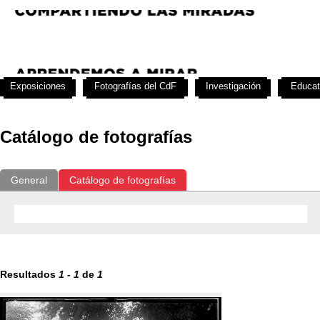
Exposiciones
Fotografías del CdF
Investigación
Educat
Catálogo de fotografías
General
Catálogo de fotografías
Resultados
1
-
1
de
1