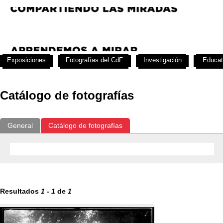
Exposiciones
Fotografías del CdF
Investigación
Educat
Catálogo de fotografías
General
Catálogo de fotografías
Resultados
1
-
1
de
1