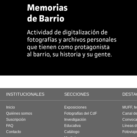
INSTITUCIONALES
SECCIONES
DESTA
Inicio
Exposiciones
MUFF, fes
Quiénes somos
Fotografías del CdF
Canal d
Suscripción
Investigación
Convoca
FAQ
Educativa
Líneas d
Contacto
Catálogo
Fotoviaj