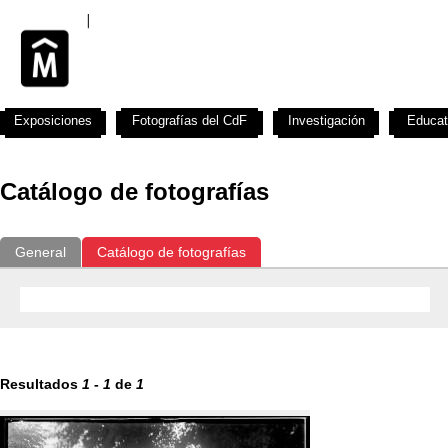
Exposiciones
Fotografías del CdF
Investigación
Educat
Catálogo de fotografías
General
Catálogo de fotografías
Resultados
1
-
1
de
1