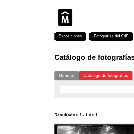
Exposiciones
Fotografías del CdF
Catálogo de fotografía
General
Catálogo de fotografías
Resultados
1
-
1
de
1