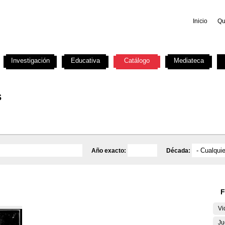
Inicio
Qu
Investigación
Educativa
Catálogo
Mediateca
s
Año exacto:
Década:
F
Vi
Ju