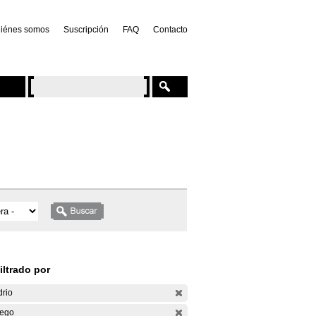
iénes somos
Suscripción
FAQ
Contacto
iltrado por
drio
ego