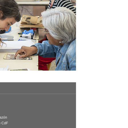
Razón
e CdF