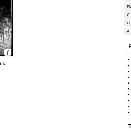
Pl
Ce
E
A
P
rro.
T