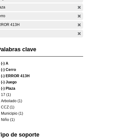
aza
rro
RROR 413H
alabras clave
(-)
A
(-)
Cerro
(-)
ERROR 413H
(-)
Juego
(-)
Plaza
17 (1)
Arbolado (1)
CCZ (1)
Municipio (1)
Niño (1)
ipo de soporte