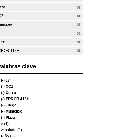
aza
CZ
nicipio
rro
RROR 413H
alabras clave
(-)
17
(-)
CCZ
(-)
Cerro
(-)
ERROR 413H
(-)
Juego
(-)
Municipio
(-)
Plaza
A (1)
Arbolado (1)
Niño (1)