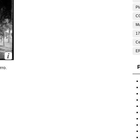
Pl
C
Mu
17
Ce
E
P
rro.