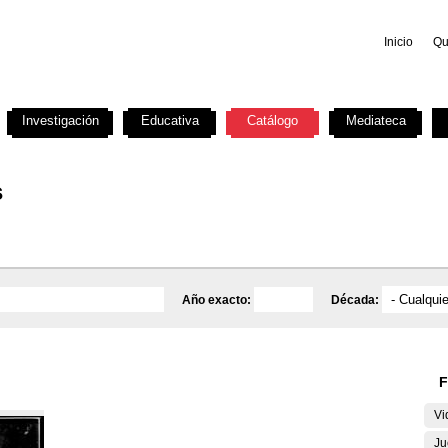
Inicio
Qu
Investigación
Educativa
Catálogo
Mediateca
s
Año exacto:
Década:
F
Vi
Ju