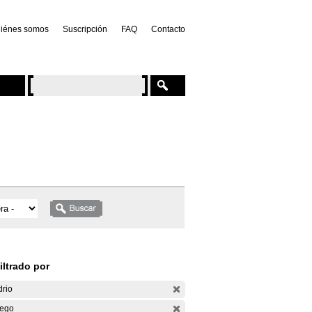
iénes somos
Suscripción
FAQ
Contacto
iltrado por
drio
ego