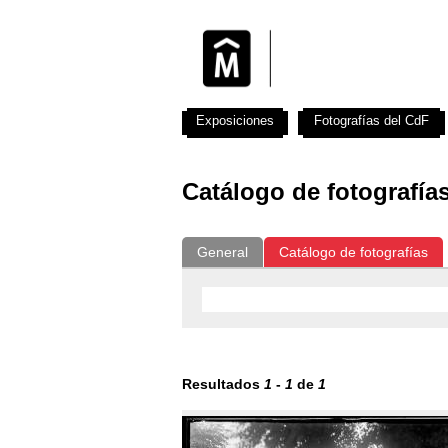
Exposiciones
Fotografías del CdF
Catálogo de fotografía
General
Catálogo de fotografías
Resultados
1
-
1
de
1