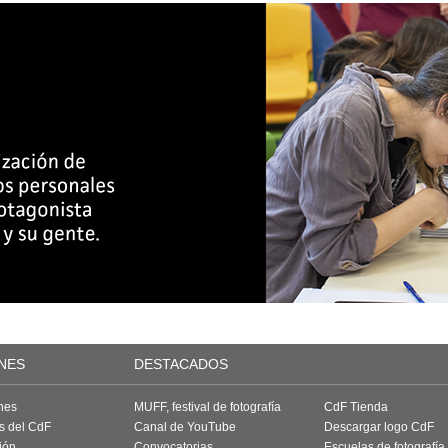
NES
DESTACADOS
nes
MUFF, festival de fotografía
CdF Tienda
as del CdF
Canal de YouTube
Descargar logo CdF
ión
Convocatorias
Escuelas de fotografía