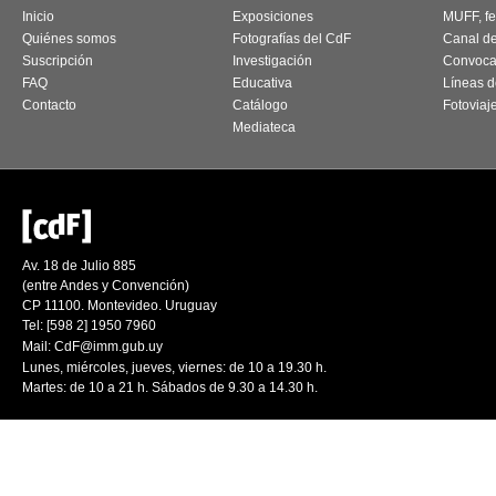
Inicio
Exposiciones
MUFF, fes
Quiénes somos
Fotografías del CdF
Canal d
Suscripción
Investigación
Convoca
FAQ
Educativa
Líneas d
Contacto
Catálogo
Fotoviaj
Mediateca
Av. 18 de Julio 885
(entre Andes y Convención)
CP 11100. Montevideo. Uruguay
Tel: [598 2] 1950 7960
Mail:
CdF@imm.gub.uy
Lunes, miércoles, jueves, viernes: de 10 a 19.30 h.
Martes: de 10 a 21 h. Sábados de 9.30 a 14.30 h.