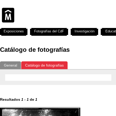
Exposiciones
Fotografías del CdF
Investigación
Educat
Catálogo de fotografías
General
Catálogo de fotografías
Resultados
1
-
1
de
1