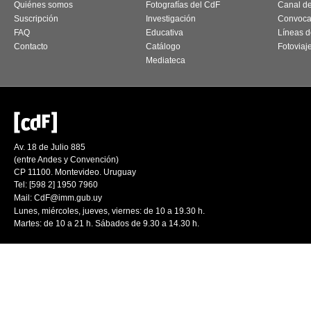
Quiénes somos
Fotografías del CdF
Canal d
Suscripción
Investigación
Convoca
FAQ
Educativa
Líneas d
Contacto
Catálogo
Fotoviaj
Mediateca
Av. 18 de Julio 885
(entre Andes y Convención)
CP 11100. Montevideo. Uruguay
Tel: [598 2] 1950 7960
Mail:
CdF@imm.gub.uy
Lunes, miércoles, jueves, viernes: de 10 a 19.30 h.
Martes: de 10 a 21 h. Sábados de 9.30 a 14.30 h.