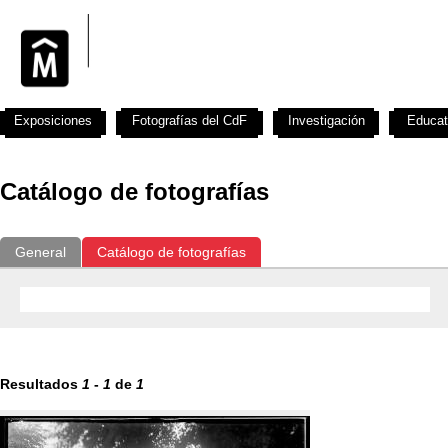
Exposiciones
Fotografías del CdF
Investigación
Educat
Catálogo de fotografías
General
Catálogo de fotografías
Resultados
1
-
1
de
1