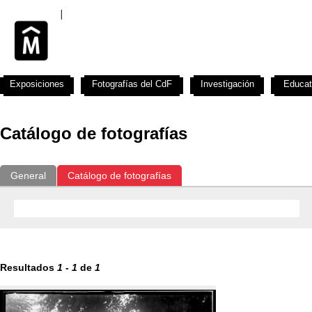
Exposiciones
Fotografías del CdF
Investigación
Educat
Catálogo de fotografías
General
Catálogo de fotografías
Resultados
1
-
1
de
1