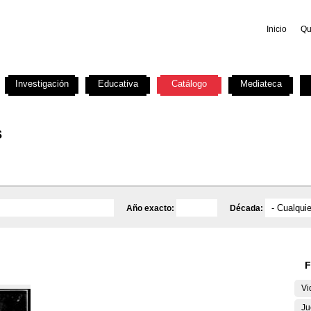
Inicio
Qu
Investigación
Educativa
Catálogo
Mediateca
s
Año exacto:
Década:
F
Vi
Ju