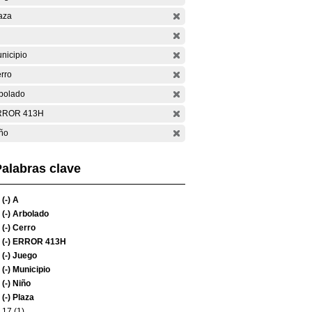
aza
nicipio
rro
bolado
RROR 413H
ño
alabras clave
(-)
A
(-)
Arbolado
(-)
Cerro
(-)
ERROR 413H
(-)
Juego
(-)
Municipio
(-)
Niño
(-)
Plaza
17 (1)