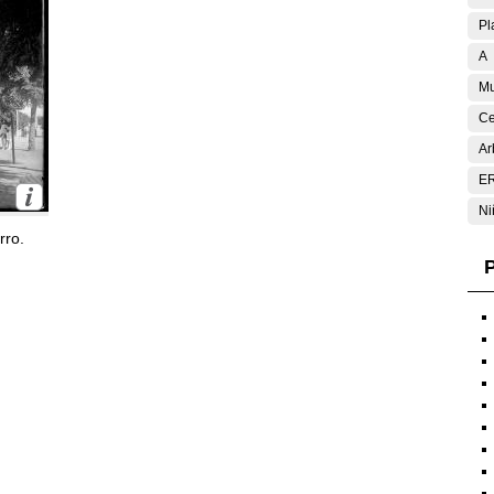
Pl
A
Mu
Ce
Ar
E
Ni
rro.
P