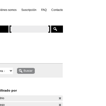
iénes somos
Suscripción
FAQ
Contacto
iltrado por
drio
ego