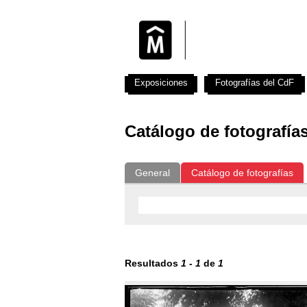
Exposiciones
Fotografías del CdF
Catálogo de fotografía
General
Catálogo de fotografías
Resultados
1
-
1
de
1