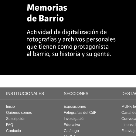
INSTITUCIONALES
SECCIONES
DESTA
Inicio
Exposiciones
MUFF, fes
Quiénes somos
Fotografías del CdF
Canal d
Suscripción
Investigación
Convoca
FAQ
Educativa
Líneas d
Contacto
Catálogo
Fotoviaj