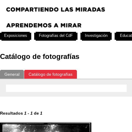
Exposiciones
Fotografías del CdF
Investigación
Educat
Catálogo de fotografías
General
Catálogo de fotografías
Resultados
1
-
1
de
1