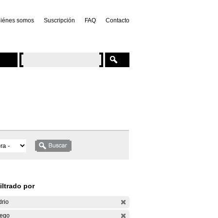
iénes somos
Suscripción
FAQ
Contacto
iltrado por
drio
ego