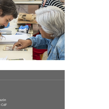
Razón
e CdF