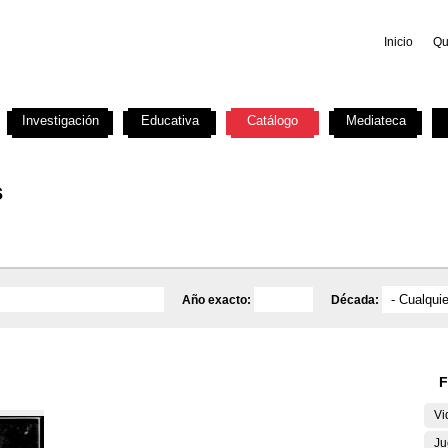
Inicio
Qu
Investigación
Educativa
Catálogo
Mediateca
s
Año exacto:
Década:
F
Vi
Ju