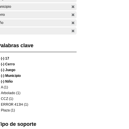
nicipio
rro
ño
alabras clave
(-)
17
(-)
Cerro
(-)
Juego
(-)
Municipio
(-)
Niño
A (1)
Arbolado (1)
CCZ (1)
ERROR 413H (1)
Plaza (1)
ipo de soporte