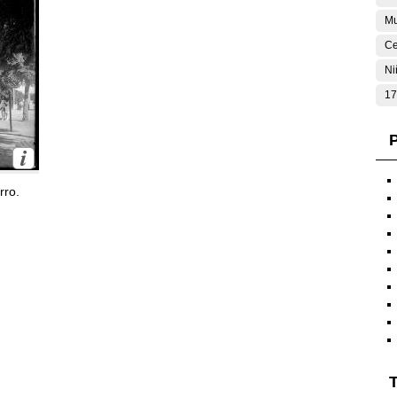
Mu
Ce
Ni
17
P
rro.
T