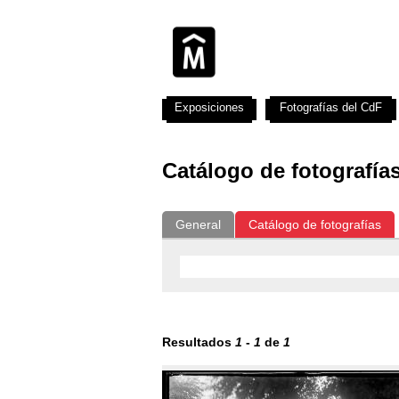
Exposiciones
Fotografías del CdF
Catálogo de fotografía
General
Catálogo de fotografías
Resultados
1
-
1
de
1