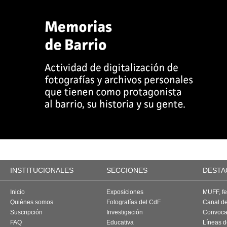
INSTITUCIONALES
SECCIONES
DESTA
Inicio
Exposiciones
MUFF, fes
Quiénes somos
Fotografías del CdF
Canal d
Suscripción
Investigación
Convoca
FAQ
Educativa
Líneas d