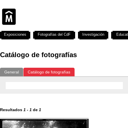
Exposiciones
Fotografías del CdF
Investigación
Educat
Catálogo de fotografías
General
Catálogo de fotografías
Resultados
1
-
1
de
1