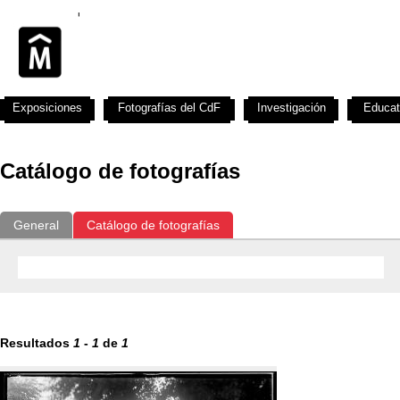
Exposiciones
Fotografías del CdF
Investigación
Educat
Catálogo de fotografías
General
Catálogo de fotografías
Resultados
1
-
1
de
1