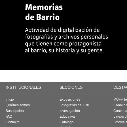
INSTITUCIONALES
SECCIONES
DESTA
Inicio
Exposiciones
MUFF, fes
Quiénes somos
Fotografías del CdF
Canal d
Suscripción
Investigación
Convoca
FAQ
Educativa
Líneas d
Contacto
Catálogo
Fotoviaj