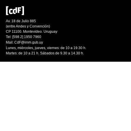
Av. 18 de Julio 885
(entre Andes y Convención)
CP 11100. Montevideo. Uruguay
Tel: [598 2] 1950 7960
Mail:
CdF@imm.gub.uy
Lunes, miércoles, jueves, viernes: de 10 a 19.30 h.
Martes: de 10 a 21 h. Sábados de 9.30 a 14.30 h.