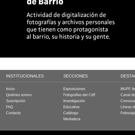
INSTITUCIONALES
SECCIONES
DESTA
Inicio
Exposiciones
MUFF, fes
Quiénes somos
Fotografías del CdF
Canal d
Suscripción
Investigación
Convoca
FAQ
Educativa
Líneas d
Contacto
Catálogo
Fotoviaj
Mediateca