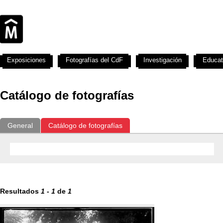
Exposiciones
Fotografías del CdF
Investigación
Educat
Catálogo de fotografías
General
Catálogo de fotografías
Resultados
1
-
1
de
1